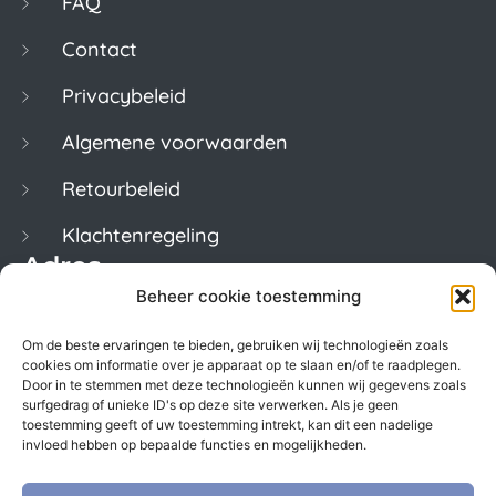
FAQ
Contact
Privacybeleid
Algemene voorwaarden
Retourbeleid
Klachtenregeling
Adres
Beheer cookie toestemming
Keizersgracht 620
Om de beste ervaringen te bieden, gebruiken wij technologieën zoals
1017ER Amsterdam
cookies om informatie over je apparaat op te slaan en/of te raadplegen.
Door in te stemmen met deze technologieën kunnen wij gegevens zoals
Kvk. 50922246
surfgedrag of unieke ID's op deze site verwerken. Als je geen
toestemming geeft of uw toestemming intrekt, kan dit een nadelige
BTW. NL822996029B01
invloed hebben op bepaalde functies en mogelijkheden.
Contact