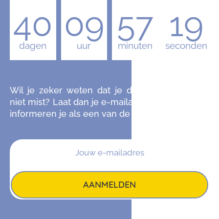
40
09
57
18
dagen
uur
minuten
seconden
Wil je zeker weten dat je de komende editie
niet mist? Laat dan je e-mailadres achter en we
informeren je als een van de eersten.
AANMELDEN