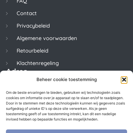
FAQ
Contact
Privacybeleid
Algemene voorwaarden
Retourbeleid
Klachtenregeling
Adres
Beheer cookie toestemming
Keizersgracht 620
Om de beste ervaringen te bieden, gebruiken wij technologieën zoals
1017ER Amsterdam
cookies om informatie over je apparaat op te slaan en/of te raadplegen.
Door in te stemmen met deze technologieën kunnen wij gegevens zoals
Kvk. 50922246
surfgedrag of unieke ID's op deze site verwerken. Als je geen
toestemming geeft of uw toestemming intrekt, kan dit een nadelige
BTW. NL822996029B01
invloed hebben op bepaalde functies en mogelijkheden.
Contact