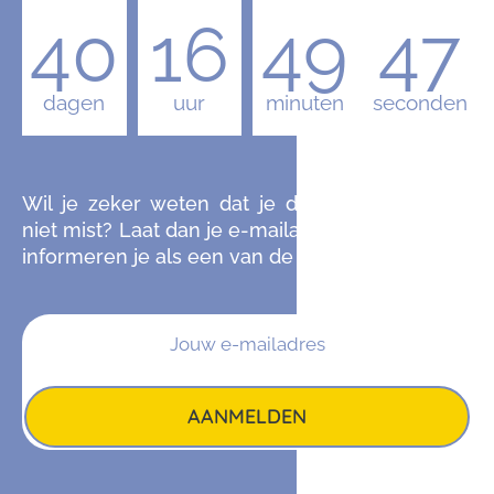
40
16
49
46
dagen
uur
minuten
seconden
Wil je zeker weten dat je de komende editie
niet mist? Laat dan je e-mailadres achter en we
informeren je als een van de eersten.
AANMELDEN