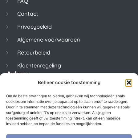
FAQ
Contact
Privacybeleid
Algemene voorwaarden
Retourbeleid
Klachtenregeling
Adres
Beheer cookie toestemming
Keizersgracht 620
Om de beste ervaringen te bieden, gebruiken wij technologieën zoals
1017ER Amsterdam
cookies om informatie over je apparaat op te slaan en/of te raadplegen.
Door in te stemmen met deze technologieën kunnen wij gegevens zoals
Kvk. 50922246
surfgedrag of unieke ID's op deze site verwerken. Als je geen
toestemming geeft of uw toestemming intrekt, kan dit een nadelige
BTW. NL822996029B01
invloed hebben op bepaalde functies en mogelijkheden.
Contact