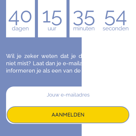
40
15
35
53
dagen
uur
minuten
seconden
Wil je zeker weten dat je de komende editie
niet mist? Laat dan je e-mailadres achter en we
informeren je als een van de eersten.
AANMELDEN