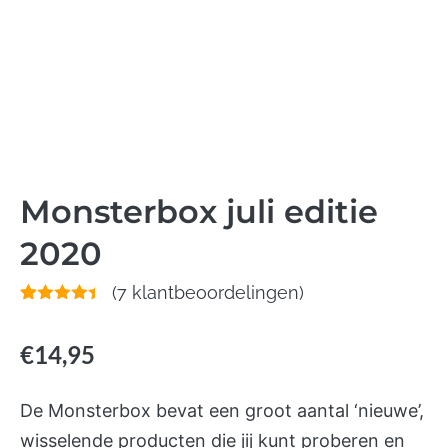
Monsterbox juli editie
2020
(
7
klantbeoordelingen)
Gewaardeerd
14
4.36
op 5
gebaseerd
€
14,95
op
klant
waarderingen
De Monsterbox bevat een groot aantal ‘nieuwe’,
wisselende producten die jij kunt proberen en