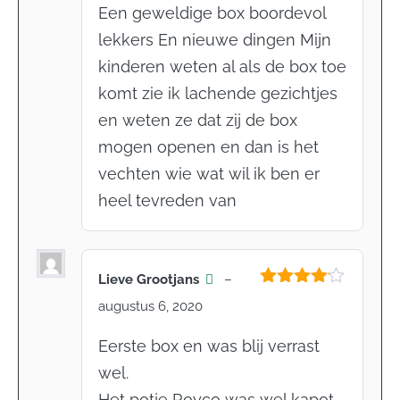
Een geweldige box boordevol
lekkers En nieuwe dingen Mijn
kinderen weten al als de box toe
komt zie ik lachende gezichtjes
en weten ze dat zij de box
mogen openen en dan is het
vechten wie wat wil ik ben er
heel tevreden van
Lieve Grootjans
–
Gewaardeerd
augustus 6, 2020
4
uit 5
Eerste box en was blij verrast
wel.
Het potje Royco was wel kapot