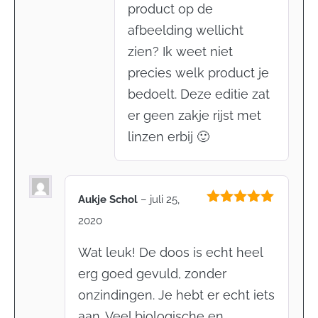
product op de
afbeelding wellicht
zien? Ik weet niet
precies welk product je
bedoelt. Deze editie zat
er geen zakje rijst met
linzen erbij 🙂
Aukje Schol
–
juli 25,
Gewaardeerd
2020
5
uit 5
Wat leuk! De doos is echt heel
erg goed gevuld, zonder
onzindingen. Je hebt er echt iets
aan. Veel biologische en