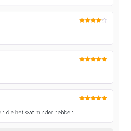
Gewaardeerd
4
uit 5
Gewaardeerd
5
uit 5
Gewaardeerd
5
uit 5
sen die het wat minder hebben