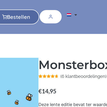
Bestellen
Monsterbox
(
6
klantbeoordelingen)
Gewaardeerd
6
4.67
op 5
gebaseerd
€
14,95
op
klant
waarderingen
Deze lente editie bevat ter waar