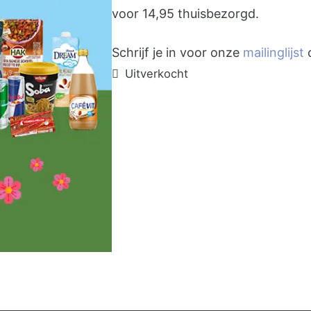
voor 14,95 thuisbezorgd.
Schrijf je in voor onze
mailinglijst
o
Uitverkocht