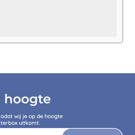
e hoogte
zodat wij je op de hoogte
terbox uitkomt.