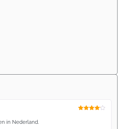
Gewaardeerd
4
uit 5
en in Nederland.