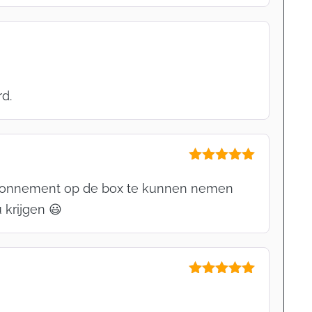
d.
Gewaardeerd
5
uit 5
 abonnement op de box te kunnen nemen
 krijgen 😃
Gewaardeerd
5
uit 5