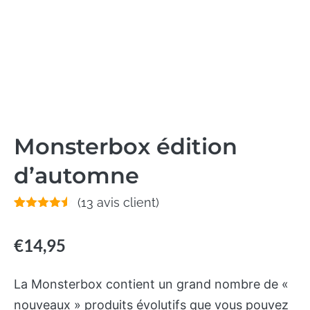
Monsterbox édition
d’automne
(
13
avis client)
Noté
25
4.48
sur 5
basé sur
€
14,95
notations
client
La Monsterbox contient un grand nombre de «
nouveaux » produits évolutifs que vous pouvez