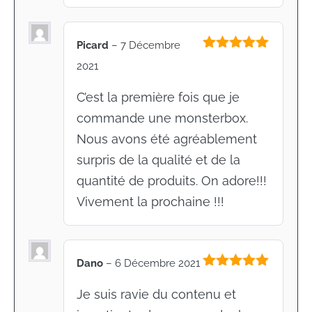
Picard
–
7 Décembre
Note
5
sur
2021
5
C’est la première fois que je
commande une monsterbox.
Nous avons été agréablement
surpris de la qualité et de la
quantité de produits. On adore!!!
Vivement la prochaine !!!
Dano
–
6 Décembre 2021
Note
5
sur
5
Je suis ravie du contenu et