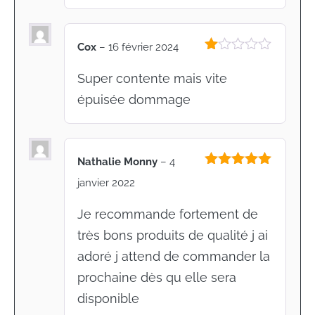
Cox
–
16 février 2024
Note
1
Super contente mais vite
sur
épuisée dommage
5
Nathalie Monny
–
4
Note
5
sur
janvier 2022
5
Je recommande fortement de
très bons produits de qualité j ai
adoré j attend de commander la
prochaine dès qu elle sera
disponible