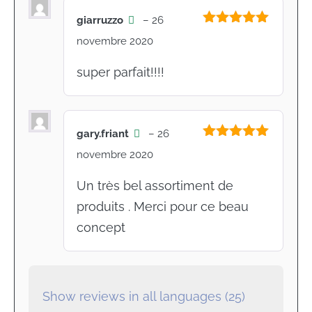
giarruzzo
–
26
Note
5
sur
novembre 2020
5
super parfait!!!!
gary.friant
–
26
Note
5
sur
novembre 2020
5
Un très bel assortiment de
produits . Merci pour ce beau
concept
Show reviews in all languages (25)