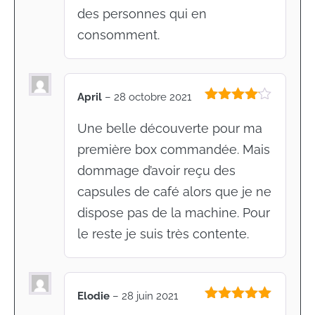
des personnes qui en
consomment.
April
–
28 octobre 2021
Note
4
sur 5
Une belle découverte pour ma
première box commandée. Mais
dommage d’avoir reçu des
capsules de café alors que je ne
dispose pas de la machine. Pour
le reste je suis très contente.
Elodie
–
28 juin 2021
Note
5
sur