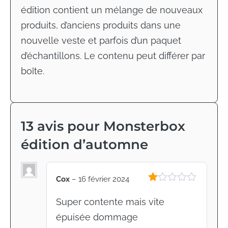
édition contient un mélange de nouveaux
produits, d’anciens produits dans une
nouvelle veste et parfois d’un paquet
d’échantillons. Le contenu peut différer par
boîte.
13 avis pour
Monsterbox
édition d’automne
Cox
–
16 février 2024
Note
1
Super contente mais vite
sur
épuisée dommage
5