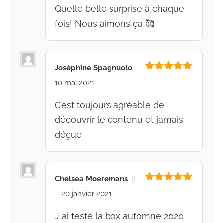
5
Quelle belle surprise à chaque
fois! Nous aimons ça 🥰
Joséphine Spagnuolo
–
Note
5
sur
10 mai 2021
5
C’est toujours agréable de
découvrir le contenu et jamais
déçue
Chelsea Moeremans
Note
5
sur
–
20 janvier 2021
5
J ai testé la box automne 2020