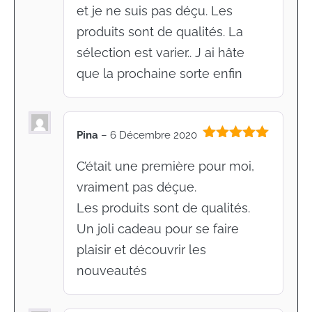
et je ne suis pas déçu. Les
produits sont de qualités. La
sélection est varier.. J ai hâte
que la prochaine sorte enfin
Pina
–
6 Décembre 2020
Note
5
sur
5
C’était une première pour moi,
vraiment pas déçue.
Les produits sont de qualités.
Un joli cadeau pour se faire
plaisir et découvrir les
nouveautés